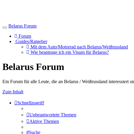
Belarus Forum
Toggle
navigation
Forum
Guides/Ratgeber
Mit dem Auto/Motorrad nach Belarus/Weißrussland
Wie beantrage ich ein Visum für Belarus?
Belarus Forum
Ein Forum für alle Leute, die an Belarus / Weißrussland interessiert si
Zum Inhalt
Schnellzugriff
Unbeantwortete Themen
Aktive Themen
Suche