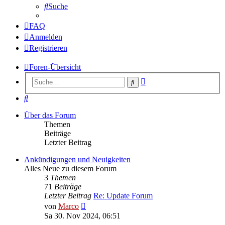
Suche
FAQ
Anmelden
Registrieren
Foren-Übersicht
Erweiterte
Suche
Suche
Suche
Über das Forum
Themen
Beiträge
Letzter Beitrag
Ankündigungen und Neuigkeiten
Alles Neue zu diesem Forum
3
Themen
71
Beiträge
Letzter Beitrag
Re: Update Forum
Neuester
von
Marco
Beitrag
Sa 30. Nov 2024, 06:51