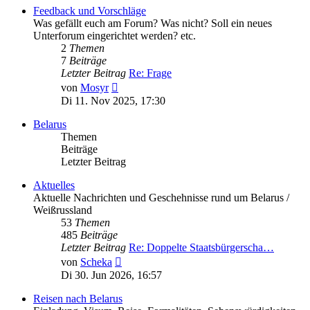
Feedback und Vorschläge
Was gefällt euch am Forum? Was nicht? Soll ein neues
Unterforum eingerichtet werden? etc.
2
Themen
7
Beiträge
Letzter Beitrag
Re: Frage
Neuester
von
Mosyr
Beitrag
Di 11. Nov 2025, 17:30
Belarus
Themen
Beiträge
Letzter Beitrag
Aktuelles
Aktuelle Nachrichten und Geschehnisse rund um Belarus /
Weißrussland
53
Themen
485
Beiträge
Letzter Beitrag
Re: Doppelte Staatsbürgerscha…
Neuester
von
Scheka
Beitrag
Di 30. Jun 2026, 16:57
Reisen nach Belarus