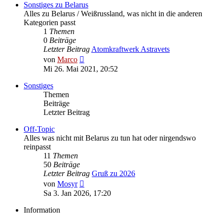
Sonstiges zu Belarus
Alles zu Belarus / Weißrussland, was nicht in die anderen
Kategorien passt
1
Themen
0
Beiträge
Letzter Beitrag
Atomkraftwerk Astravets
Neuester
von
Marco
Beitrag
Mi 26. Mai 2021, 20:52
Sonstiges
Themen
Beiträge
Letzter Beitrag
Off-Topic
Alles was nicht mit Belarus zu tun hat oder nirgendswo
reinpasst
11
Themen
50
Beiträge
Letzter Beitrag
Gruß zu 2026
Neuester
von
Mosyr
Beitrag
Sa 3. Jan 2026, 17:20
Information