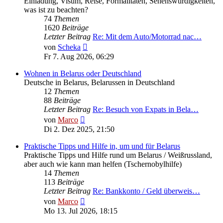
Einladung, Visum, Reise, Formalitäten, Sehenswürdigkeiten,
was ist zu beachten?
74
Themen
1620
Beiträge
Letzter Beitrag
Re: Mit dem Auto/Motorrad nac…
Neuester
von
Scheka
Beitrag
Fr 7. Aug 2026, 06:29
Wohnen in Belarus oder Deutschland
Deutsche in Belarus, Belarussen in Deutschland
12
Themen
88
Beiträge
Letzter Beitrag
Re: Besuch von Expats in Bela…
Neuester
von
Marco
Beitrag
Di 2. Dez 2025, 21:50
Praktische Tipps und Hilfe in, um und für Belarus
Praktische Tipps und Hilfe rund um Belarus / Weißrussland,
aber auch wie kann man helfen (Tschernobylhilfe)
14
Themen
113
Beiträge
Letzter Beitrag
Re: Bankkonto / Geld überweis…
Neuester
von
Marco
Beitrag
Mo 13. Jul 2026, 18:15