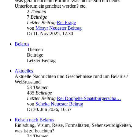
Was gefällt euch am Forum? Was nicht? Soll ein neues
Unterforum eingerichtet werden? etc.
2
Themen
7
Beiträge
Letzter Beitrag
Re: Frage
von
Mosyr
Neuester Beitrag
Di 11. Nov 2025, 17:30
Belarus
Themen
Beiträge
Letzter Beitrag
Aktuelles
Aktuelle Nachrichten und Geschehnisse rund um Belarus /
Weißrussland
53
Themen
485
Beiträge
Letzter Beitrag
Re: Doppelte Staatsbürgerscha…
von
Scheka
Neuester Beitrag
Di 30. Jun 2026, 16:57
Reisen nach Belarus
Einladung, Visum, Reise, Formalitäten, Sehenswürdigkeiten,
was ist zu beachten?
74
Themen