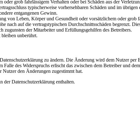
em oder grob fahrlässigem Verhalten oder bei Schäden aus der Verletz
i Vertragsschluss typischerweise vorhersehbaren Schäden und im übrigen
besondere entgangenen Gewinn.
ng von Leben, Körper und Gesundheit oder vorsätzlichem oder grob fah
e nach auf die vertragstypischen Durchschnittsschäden begrenzt. Dies
h zugunsten der Mitarbeiter und Erfüllungsgehilfen des Betreibers.
bleiben unberührt.
e Datenschutzerklärung zu ändern. Die Änderung wird dem Nutzer per E-
m Falle des Widerspruchs erlischt das zwischen dem Betreiber und dem 
er Nutzer den Änderungen zugestimmt hat.
n der Datenschutzerklärung enthalten.