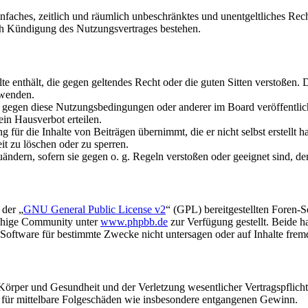
 einfaches, zeitlich und räumlich unbeschränktes und unentgeltliches R
ch Kündigung des Nutzungsvertrages bestehen.
alte enthält, die gegen geltendes Recht oder die guten Sitten verstoßen. 
rwenden.
n gegen diese Nutzungsbedingungen oder anderer im Board veröffentli
in Hausverbot erteilen.
für die Inhalte von Beiträgen übernimmt, die er nicht selbst erstellt 
it zu löschen oder zu sperren.
uändern, sofern sie gegen o. g. Regeln verstoßen oder geeignet sind, 
 der „
GNU General Public License v2
“ (GPL) bereitgestellten Foren-
achige Community unter
www.phpbb.de
zur Verfügung gestellt. Beide h
oftware für bestimmte Zwecke nicht untersagen oder auf Inhalte frem
rper und Gesundheit und der Verletzung wesentlicher Vertragspflichten
ch für mittelbare Folgeschäden wie insbesondere entgangenen Gewinn.