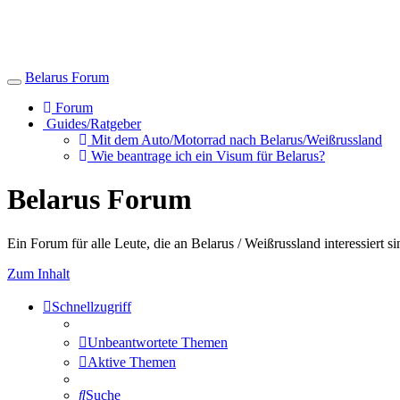
Belarus Forum
Toggle
navigation
Forum
Guides/Ratgeber
Mit dem Auto/Motorrad nach Belarus/Weißrussland
Wie beantrage ich ein Visum für Belarus?
Belarus Forum
Ein Forum für alle Leute, die an Belarus / Weißrussland interessiert si
Zum Inhalt
Schnellzugriff
Unbeantwortete Themen
Aktive Themen
Suche