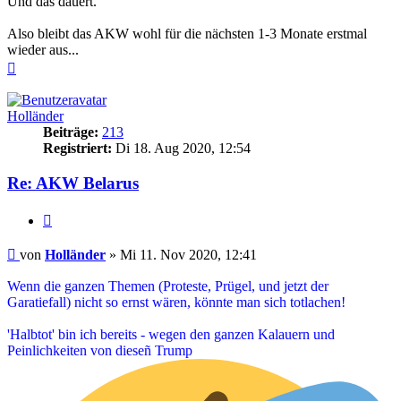
Und das dauert.
Also bleibt das AKW wohl für die nächsten 1-3 Monate erstmal
wieder aus...
Nach
oben
Holländer
Beiträge:
213
Registriert:
Di 18. Aug 2020, 12:54
Re: AKW Belarus
Zitieren
Beitrag
von
Holländer
»
Mi 11. Nov 2020, 12:41
Wenn die ganzen Themen (Proteste, Prügel, und jetzt der
Garatiefall) nicht so ernst wären, könnte man sich totlachen!
'Halbtot' bin ich bereits - wegen den ganzen Kalauern und
Peinlichkeiten von dieseñ Trump