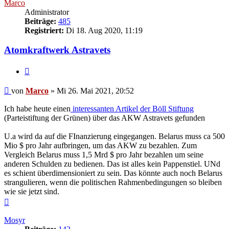
Marco
Administrator
Beiträge:
485
Registriert:
Di 18. Aug 2020, 11:19
Atomkraftwerk Astravets
Zitieren
Beitrag
von
Marco
»
Mi 26. Mai 2021, 20:52
Ich habe heute einen
interessanten Artikel der Böll Stiftung
(Parteistiftung der Grünen) über das AKW Astravets gefunden
U.a wird da auf die FInanzierung eingegangen. Belarus muss ca 500
Mio $ pro Jahr aufbringen, um das AKW zu bezahlen. Zum
Vergleich Belarus muss 1,5 Mrd $ pro Jahr bezahlen um seine
anderen Schulden zu bedienen. Das ist alles kein Pappenstiel. UNd
es schient überdimensioniert zu sein. Das könnte auch noch Belarus
strangulieren, wenn die politischen Rahmenbedingungen so bleiben
wie sie jetzt sind.
Nach
oben
Mosyr