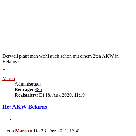
Derweil plant man wohl auch schon mit einem 2ten AKW in
Belarus?!
Nach
oben
Marco
Administrator
Beiträge:
485
Registriert:
Di 18. Aug 2020, 11:19
Re: AKW Belarus
Zitieren
Beitrag
von
Marco
»
Do 23. Dez 2021, 17:42