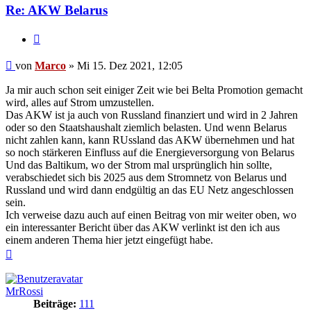
Re: AKW Belarus
Zitieren
Beitrag
von
Marco
»
Mi 15. Dez 2021, 12:05
Ja mir auch schon seit einiger Zeit wie bei Belta Promotion gemacht
wird, alles auf Strom umzustellen.
Das AKW ist ja auch von Russland finanziert und wird in 2 Jahren
oder so den Staatshaushalt ziemlich belasten. Und wenn Belarus
nicht zahlen kann, kann RUssland das AKW übernehmen und hat
so noch stärkeren Einfluss auf die Energieversorgung von Belarus
Und das Baltikum, wo der Strom mal ursprünglich hin sollte,
verabschiedet sich bis 2025 aus dem Stromnetz von Belarus und
Russland und wird dann endgültig an das EU Netz angeschlossen
sein.
Ich verweise dazu auch auf einen Beitrag von mir weiter oben, wo
ein interessanter Bericht über das AKW verlinkt ist den ich aus
einem anderen Thema hier jetzt eingefügt habe.
Nach
oben
MrRossi
Beiträge:
111