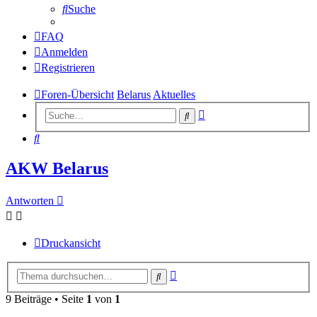
Suche
FAQ
Anmelden
Registrieren
Foren-Übersicht
Belarus
Aktuelles
Erweiterte
Suche
Suche
Suche
AKW Belarus
Antworten
Druckansicht
Erweiterte
Suche
Suche
9 Beiträge • Seite
1
von
1