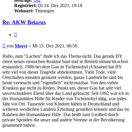
Beiträge:
142
Registriert:
Di 14. Dez 2021, 19:18
Wohnort:
Thüringen
Re: AKW Belarus
Zitieren
Beitrag
von
Mosyr
»
Mi 15. Dez 2021, 06:56
Hallo, zum "Lachen" finde ich das Thema nicht. Das gerade BY
einen neuen russischen Reaktor baut und in Betrieb nimmt ist schon
erstaunlich. 1986 bei dem Gau in Tschernobyl (Ukraine) hat BY
sehr viel von dieser Tragödie abbekommen. Viele Tode, viele
Ortschaften mussten geräumt werden, ganze Landstriche sind bis
heute verseucht und "eigentlich" nicht nutzbar. Von den vielen
Kranken gar nicht zu Reden. Punkt um, dieser Gau hat sehr viel
unverschuldetes Elend über das Land gebracht. Seit 1992 war ich in
der Humanitären Hilfe für Kinder von Tschernobyl tätig, war jedes
Jahr vor Ort. Tausende von Kindern haben in Deutschland und
weiteren westlichen Ländern Erholung genießen können und das im
Rahmen der Humanitären Hilfe. Das heißt zum Großteil durch
private Spenden die unser und andere Vereine in der Bevölkerung
gesammelt haben.