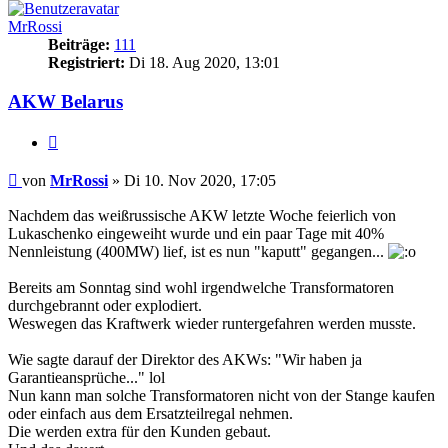
MrRossi
Beiträge:
111
Registriert:
Di 18. Aug 2020, 13:01
AKW Belarus
Zitieren
Beitrag
von
MrRossi
»
Di 10. Nov 2020, 17:05
Nachdem das weißrussische AKW letzte Woche feierlich von
Lukaschenko eingeweiht wurde und ein paar Tage mit 40%
Nennleistung (400MW) lief, ist es nun "kaputt" gegangen...
Bereits am Sonntag sind wohl irgendwelche Transformatoren
durchgebrannt oder explodiert.
Weswegen das Kraftwerk wieder runtergefahren werden musste.
Wie sagte darauf der Direktor des AKWs: "Wir haben ja
Garantieansprüche..." lol
Nun kann man solche Transformatoren nicht von der Stange kaufen
oder einfach aus dem Ersatzteilregal nehmen.
Die werden extra für den Kunden gebaut.