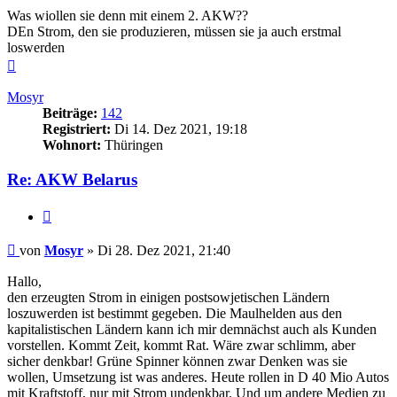
Was wiollen sie denn mit einem 2. AKW??
DEn Strom, den sie produzieren, müssen sie ja auch erstmal
loswerden
Nach
oben
Mosyr
Beiträge:
142
Registriert:
Di 14. Dez 2021, 19:18
Wohnort:
Thüringen
Re: AKW Belarus
Zitieren
Beitrag
von
Mosyr
»
Di 28. Dez 2021, 21:40
Hallo,
den erzeugten Strom in einigen postsowjetischen Ländern
loszuwerden ist bestimmt gegeben. Die Maulhelden aus den
kapitalistischen Ländern kann ich mir demnächst auch als Kunden
vorstellen. Kommt Zeit, kommt Rat. Wäre zwar schlimm, aber
sicher denkbar! Grüne Spinner können zwar Denken was sie
wollen, Umsetzung ist was anderes. Heute rollen in D 40 Mio Autos
mit Kraftstoff, nur mit Strom undenkbar. Und um andere Medien zu