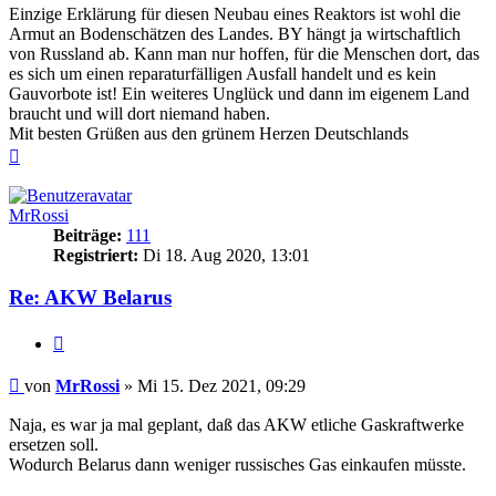
Einzige Erklärung für diesen Neubau eines Reaktors ist wohl die
Armut an Bodenschätzen des Landes. BY hängt ja wirtschaftlich
von Russland ab. Kann man nur hoffen, für die Menschen dort, das
es sich um einen reparaturfälligen Ausfall handelt und es kein
Gauvorbote ist! Ein weiteres Unglück und dann im eigenem Land
braucht und will dort niemand haben.
Mit besten Grüßen aus den grünem Herzen Deutschlands
Nach
oben
MrRossi
Beiträge:
111
Registriert:
Di 18. Aug 2020, 13:01
Re: AKW Belarus
Zitieren
Beitrag
von
MrRossi
»
Mi 15. Dez 2021, 09:29
Naja, es war ja mal geplant, daß das AKW etliche Gaskraftwerke
ersetzen soll.
Wodurch Belarus dann weniger russisches Gas einkaufen müsste.