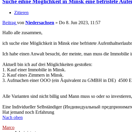
Suche eihne Möglichkeit in Minsk eine befristete Auf
Zitieren
Beitrag
von
Niedersachsen
»
Do 8. Jun 2023, 11:57
Hallo alle zusammen,
ich suche eine Möglichkeit in Minsk eine befristete Aufenthaltserlau
Ich habe einen Anwalt besucht, der meinte, man muss die Immobilie 
Aktuell bin ich auf drei Möglichkeiten gestoßen:
1. Kauf einer Immobilie in Minsk.
2. Kauf eines Zimmers in Minsk.
3. Aufmachen einer OOO (ein Äquivalent zu GMBH in DE) 4500 Eur
Alle Varianten sind nicht billig und Mann muss so oder so investier
Eine Individueller Selbständiger (Индивидуальный предприниматель
Hat jemand noch Erfahrung
Nach oben
Marco