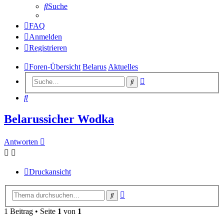
Suche
FAQ
Anmelden
Registrieren
Foren-Übersicht
Belarus
Aktuelles
Erweiterte
Suche
Suche
Suche
Belarussicher Wodka
Antworten
Druckansicht
Erweiterte
Suche
Suche
1 Beitrag • Seite
1
von
1