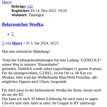
Mosyr
Beiträge:
142
Registriert:
Di 14. Dez 2021, 19:18
Wohnort:
Thüringen
Belarussicher Wodka
Zitieren
Beitrag
von
Mosyr
»
Fr 5. Jan 2024, 18:23
Mal eine erfreuliche Mitteilung!
Trotzt der Embargobestimmungen hat eine Ladung "GZHELKA"
seinen Weg in unseren "Russenladen"
gefunden. Natürlich wurde sofort zugeschlagen (1 ganzer Karton).
Für die uneingeweihten, GZHEL, ist ein Ort ca. 60 Km vor
Moskau, hiert wird das Weltbekannte Blau/Weiß Porzellan, alle
möglichen Figuren auch Uhren, hergestellt.
Für mich (uns) ist der belarussische Wodka der Beste, besser noch
als aus der RF.
Das kann ich nach 30 Jahren Erfahrung für mich (uns) so sagen.
Uns-wir sind viele Jahre in einer 3er Gruppe in BY unterwegs