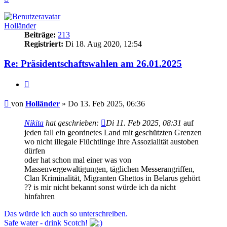
oben
Holländer
Beiträge:
213
Registriert:
Di 18. Aug 2020, 12:54
Re: Präsidentschaftswahlen am 26.01.2025
Zitieren
Beitrag
von
Holländer
»
Do 13. Feb 2025, 06:36
Nikita
hat geschrieben:
Di 11. Feb 2025, 08:31
auf
jeden fall ein geordnetes Land mit geschützten Grenzen
wo nicht illegale Flüchtlinge Ihre Assozialität austoben
dürfen
oder hat schon mal einer was von
Massenvergewaltigungen, täglichen Messerangriffen,
Clan Kriminalität, Migranten Ghettos in Belarus gehört
?? is mir nicht bekannt sonst würde ich da nicht
hinfahren
Das würde ich auch so unterschreiben.
Safe water - drink Scotch!