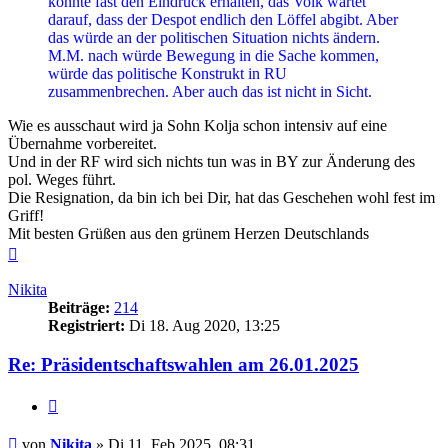
könnte fast den Eindruck erhalten, das Volk wartet
darauf, dass der Despot endlich den Löffel abgibt. Aber
das würde an der politischen Situation nichts ändern.
M.M. nach würde Bewegung in die Sache kommen,
würde das politische Konstrukt in RU
zusammenbrechen. Aber auch das ist nicht in Sicht.
Wie es ausschaut wird ja Sohn Kolja schon intensiv auf eine
Übernahme vorbereitet.
Und in der RF wird sich nichts tun was in BY zur Änderung des
pol. Weges führt.
Die Resignation, da bin ich bei Dir, hat das Geschehen wohl fest im
Griff!
Mit besten Grüßen aus den grünem Herzen Deutschlands
Nach
oben
Nikita
Beiträge:
214
Registriert:
Di 18. Aug 2020, 13:25
Re: Präsidentschaftswahlen am 26.01.2025
Zitieren
Beitrag
von
Nikita
»
Di 11. Feb 2025, 08:31