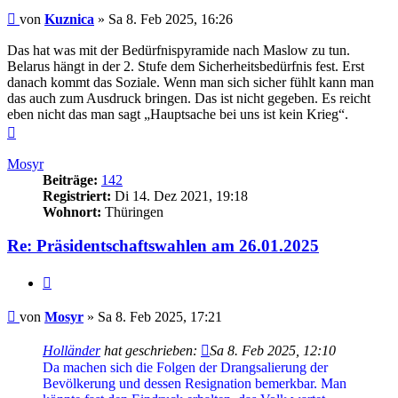
Beitrag
von
Kuznica
»
Sa 8. Feb 2025, 16:26
Das hat was mit der Bedürfnispyramide nach Maslow zu tun.
Belarus hängt in der 2. Stufe dem Sicherheitsbedürfnis fest. Erst
danach kommt das Soziale. Wenn man sich sicher fühlt kann man
das auch zum Ausdruck bringen. Das ist nicht gegeben. Es reicht
eben nicht das man sagt „Hauptsache bei uns ist kein Krieg“.
Nach
oben
Mosyr
Beiträge:
142
Registriert:
Di 14. Dez 2021, 19:18
Wohnort:
Thüringen
Re: Präsidentschaftswahlen am 26.01.2025
Zitieren
Beitrag
von
Mosyr
»
Sa 8. Feb 2025, 17:21
Holländer
hat geschrieben:
Sa 8. Feb 2025, 12:10
Da machen sich die Folgen der Drangsalierung der
Bevölkerung und dessen Resignation bemerkbar. Man