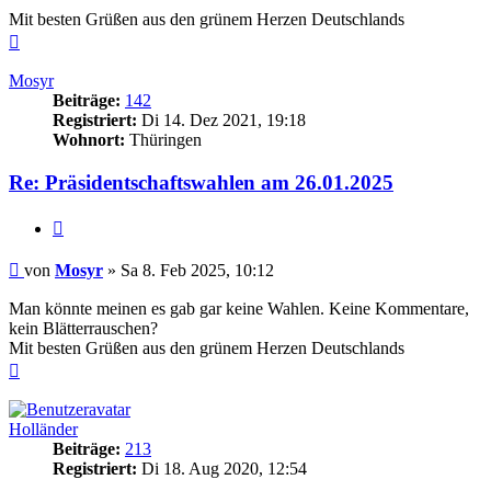
Mit besten Grüßen aus den grünem Herzen Deutschlands
Nach
oben
Mosyr
Beiträge:
142
Registriert:
Di 14. Dez 2021, 19:18
Wohnort:
Thüringen
Re: Präsidentschaftswahlen am 26.01.2025
Zitieren
Beitrag
von
Mosyr
»
Sa 8. Feb 2025, 10:12
Man könnte meinen es gab gar keine Wahlen. Keine Kommentare,
kein Blätterrauschen?
Mit besten Grüßen aus den grünem Herzen Deutschlands
Nach
oben
Holländer
Beiträge:
213
Registriert:
Di 18. Aug 2020, 12:54