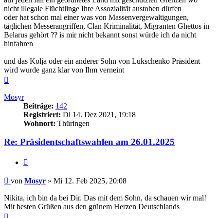
nicht illegale Flüchtlinge Ihre Assozialität austoben dürfen
oder hat schon mal einer was von Massenvergewaltigungen,
täglichen Messerangriffen, Clan Kriminalität, Migranten Ghettos in
Belarus gehört ?? is mir nicht bekannt sonst würde ich da nicht
hinfahren
und das Kolja oder ein anderer Sohn von Lukschenko Präsident
wird wurde ganz klar von Ihm verneint
Nach
oben
Mosyr
Beiträge:
142
Registriert:
Di 14. Dez 2021, 19:18
Wohnort:
Thüringen
Re: Präsidentschaftswahlen am 26.01.2025
Zitieren
Beitrag
von
Mosyr
»
Mi 12. Feb 2025, 20:08
Nikita, ich bin da bei Dir. Das mit dem Sohn, da schauen wir mal!
Mit besten Grüßen aus den grünem Herzen Deutschlands
Nach