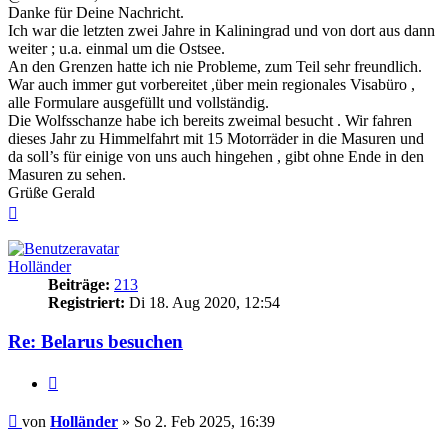
Danke für Deine Nachricht.
Ich war die letzten zwei Jahre in Kaliningrad und von dort aus dann
weiter ; u.a. einmal um die Ostsee.
An den Grenzen hatte ich nie Probleme, zum Teil sehr freundlich.
War auch immer gut vorbereitet ,über mein regionales Visabüro ,
alle Formulare ausgefüllt und vollständig.
Die Wolfsschanze habe ich bereits zweimal besucht . Wir fahren
dieses Jahr zu Himmelfahrt mit 15 Motorräder in die Masuren und
da soll’s für einige von uns auch hingehen , gibt ohne Ende in den
Masuren zu sehen.
Grüße Gerald
Nach
oben
Holländer
Beiträge:
213
Registriert:
Di 18. Aug 2020, 12:54
Re: Belarus besuchen
Zitieren
Beitrag
von
Holländer
»
So 2. Feb 2025, 16:39