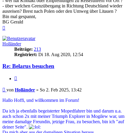
- wer hat Kontakt oder Empfehlungen zu Reiseführern vor Ort ?
- über welchen Grenzübergang in Richtung Deutschland wieder
ausreisen? Brest nach Polen oder den Umweg über Litauen ?
Bin mal gespannt,
BG Gerald
Nach
oben
Holländer
Beiträge:
213
Registriert:
Di 18. Aug 2020, 12:54
Re: Belarus besuchen
Zitieren
Beitrag
von
Holländer
»
So 2. Feb 2025, 13:42
Hallo Hoffi, und willkommen im Forum!
Da ich ja ebenfalls begeisterter Mopedfahrer bin und darum u.a.
auch schon 2x mit meiner Triumph Explorer in Mogilew war, um
meine damalige Freundin, jetzige Frau, zu besuchen, bin ich "auf
deiner Seite".
Da mich aber aus der damaligen Situation heraus