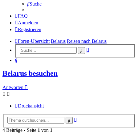
Suche
FAQ
Anmelden
Registrieren
Foren-Übersicht
Belarus
Reisen nach Belarus
Erweiterte
Suche
Suche
Suche
Belarus besuchen
Antworten
Druckansicht
Erweiterte
Suche
Suche
4 Beiträge • Seite
1
von
1