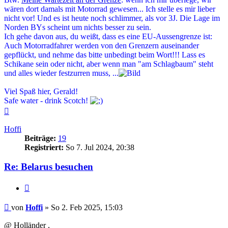
wären dort damals mit Motorrad gewesen... Ich stelle es mir lieber
nicht vor! Und es ist heute noch schlimmer, als vor 3J. Die Lage im
Norden BYs scheint um nichts besser zu sein.
Ich gehe davon aus, du weißt, dass es eine EU-Aussengrenze ist:
Auch Motorradfahrer werden von den Grenzern auseinander
gepflückt, und nehme das bitte unbedingt beim Wort!!! Lass es
Schikane sein oder nicht, aber wenn man "am Schlagbaum" steht
und alles wieder festzurren muss, ...
Viel Spaß hier, Gerald!
Safe water - drink Scotch!
Nach
oben
Hoffi
Beiträge:
19
Registriert:
So 7. Jul 2024, 20:38
Re: Belarus besuchen
Zitieren
Beitrag
von
Hoffi
»
So 2. Feb 2025, 15:03
@ Holländer ,