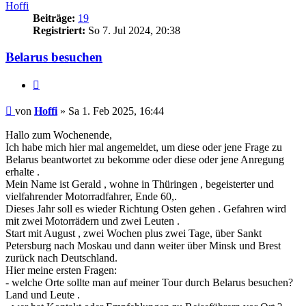
Hoffi
Beiträge:
19
Registriert:
So 7. Jul 2024, 20:38
Belarus besuchen
Zitieren
Beitrag
von
Hoffi
»
Sa 1. Feb 2025, 16:44
Hallo zum Wochenende,
Ich habe mich hier mal angemeldet, um diese oder jene Frage zu
Belarus beantwortet zu bekomme oder diese oder jene Anregung
erhalte .
Mein Name ist Gerald , wohne in Thüringen , begeisterter und
vielfahrender Motorradfahrer, Ende 60,.
Dieses Jahr soll es wieder Richtung Osten gehen . Gefahren wird
mit zwei Motorrädern und zwei Leuten .
Start mit August , zwei Wochen plus zwei Tage, über Sankt
Petersburg nach Moskau und dann weiter über Minsk und Brest
zurück nach Deutschland.
Hier meine ersten Fragen:
- welche Orte sollte man auf meiner Tour durch Belarus besuchen?
Land und Leute .