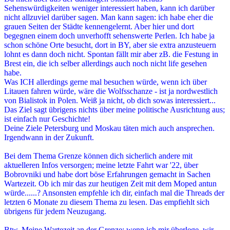
Sehenswürdigkeiten weniger interessiert haben, kann ich darüber
nicht allzuviel darüber sagen. Man kann sagen: ich habe eher die
grauen Seiten der Städte kennengelernt. Aber hier und dort
begegnen einem doch unverhofft sehenswerte Perlen. Ich habe ja
schon schöne Orte besucht, dort in BY, aber sie extra anzusteuern
lohnt es dann doch nicht. Spontan fällt mir aber zB. die Festung in
Brest ein, die ich selber allerdings auch noch nicht life gesehen
habe.
Was ICH allerdings gerne mal besuchen würde, wenn ich über
Litauen fahren würde, wäre die Wolfsschanze - ist ja nordwestlich
von Bialistok in Polen. Weiß ja nicht, ob dich sowas interessiert...
Das Ziel sagt übrigens nichts über meine politische Ausrichtung aus;
ist einfach nur Geschichte!
Deine Ziele Petersburg und Moskau täten mich auch ansprechen.
Irgendwann in der Zukunft.
Bei dem Thema Grenze können dich sicherlich andere mit
aktuelleren Infos versorgen; meine letzte Fahrt war '22, über
Bobrovniki und habe dort böse Erfahrungen gemacht in Sachen
Wartezeit. Ob ich mir das zur heutigen Zeit mit dem Moped antun
würde......? Ansonsten empfehle ich dir, einfach mal die Threads der
letzten 6 Monate zu diesem Thema zu lesen. Das empfiehlt sich
übrigens für jedem Neuzugang.
Btw.
Meine Wartezeit an der Grenze
: wenn ich mir überlege, wir