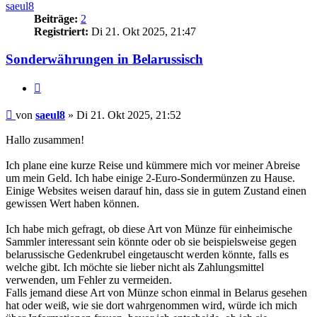
saeul8
Beiträge:
2
Registriert:
Di 21. Okt 2025, 21:47
Sonderwährungen in Belarussisch
Zitieren
Beitrag
von
saeul8
»
Di 21. Okt 2025, 21:52
Hallo zusammen!
Ich plane eine kurze Reise und kümmere mich vor meiner Abreise
um mein Geld. Ich habe einige 2-Euro-Sondermünzen zu Hause.
Einige Websites weisen darauf hin, dass sie in gutem Zustand einen
gewissen Wert haben können.
Ich habe mich gefragt, ob diese Art von Münze für einheimische
Sammler interessant sein könnte oder ob sie beispielsweise gegen
belarussische Gedenkrubel eingetauscht werden könnte, falls es
welche gibt. Ich möchte sie lieber nicht als Zahlungsmittel
verwenden, um Fehler zu vermeiden.
Falls jemand diese Art von Münze schon einmal in Belarus gesehen
hat oder weiß, wie sie dort wahrgenommen wird, würde ich mich