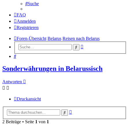
Suche
FAQ
Anmelden
Registrieren
Foren-Übersicht
Belarus
Reisen nach Belarus
Erweiterte
Suche
Suche
Suche
Sonderwährungen in Belarussisch
Antworten
Druckansicht
Erweiterte
Suche
Suche
2 Beiträge • Seite
1
von
1