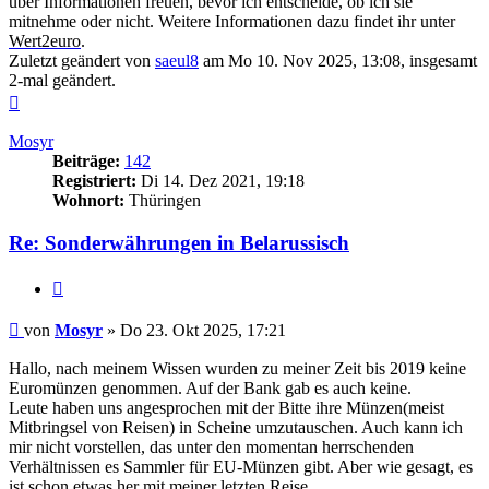
über Informationen freuen, bevor ich entscheide, ob ich sie
mitnehme oder nicht. Weitere Informationen dazu findet ihr unter
Wert2euro
.
Zuletzt geändert von
saeul8
am Mo 10. Nov 2025, 13:08, insgesamt
2-mal geändert.
Nach
oben
Mosyr
Beiträge:
142
Registriert:
Di 14. Dez 2021, 19:18
Wohnort:
Thüringen
Re: Sonderwährungen in Belarussisch
Zitieren
Beitrag
von
Mosyr
»
Do 23. Okt 2025, 17:21
Hallo, nach meinem Wissen wurden zu meiner Zeit bis 2019 keine
Euromünzen genommen. Auf der Bank gab es auch keine.
Leute haben uns angesprochen mit der Bitte ihre Münzen(meist
Mitbringsel von Reisen) in Scheine umzutauschen. Auch kann ich
mir nicht vorstellen, das unter den momentan herrschenden
Verhältnissen es Sammler für EU-Münzen gibt. Aber wie gesagt, es
ist schon etwas her mit meiner letzten Reise.