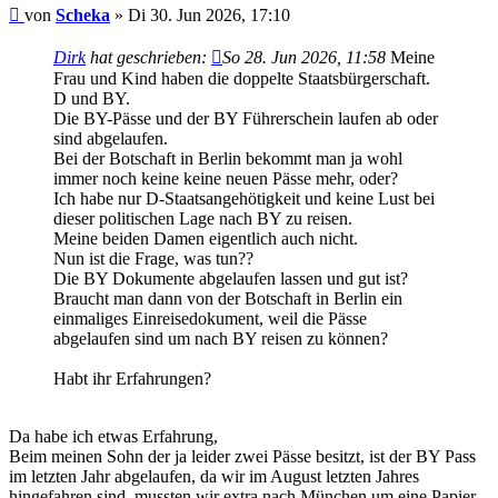
Beitrag
von
Scheka
»
Di 30. Jun 2026, 17:10
Dirk
hat geschrieben:
So 28. Jun 2026, 11:58
Meine
Frau und Kind haben die doppelte Staatsbürgerschaft.
D und BY.
Die BY-Pässe und der BY Führerschein laufen ab oder
sind abgelaufen.
Bei der Botschaft in Berlin bekommt man ja wohl
immer noch keine keine neuen Pässe mehr, oder?
Ich habe nur D-Staatsangehötigkeit und keine Lust bei
dieser politischen Lage nach BY zu reisen.
Meine beiden Damen eigentlich auch nicht.
Nun ist die Frage, was tun??
Die BY Dokumente abgelaufen lassen und gut ist?
Braucht man dann von der Botschaft in Berlin ein
einmaliges Einreisedokument, weil die Pässe
abgelaufen sind um nach BY reisen zu können?
Habt ihr Erfahrungen?
Da habe ich etwas Erfahrung,
Beim meinen Sohn der ja leider zwei Pässe besitzt, ist der BY Pass
im letzten Jahr abgelaufen, da wir im August letzten Jahres
hingefahren sind, mussten wir extra nach München um eine Papier