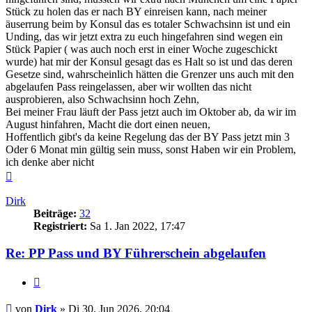
Stück zu holen das er nach BY einreisen kann, nach meiner
äuserrung beim by Konsul das es totaler Schwachsinn ist und ein
Unding, das wir jetzt extra zu euch hingefahren sind wegen ein
Stück Papier ( was auch noch erst in einer Woche zugeschickt
wurde) hat mir der Konsul gesagt das es Halt so ist und das deren
Gesetze sind, wahrscheinlich hätten die Grenzer uns auch mit den
abgelaufen Pass reingelassen, aber wir wollten das nicht
ausprobieren, also Schwachsinn hoch Zehn,
Bei meiner Frau läuft der Pass jetzt auch im Oktober ab, da wir im
August hinfahren, Macht die dort einen neuen,
Hoffentlich gibt's da keine Regelung das der BY Pass jetzt min 3
Oder 6 Monat min gültig sein muss, sonst Haben wir ein Problem,
ich denke aber nicht
Nach
oben
Dirk
Beiträge:
32
Registriert:
Sa 1. Jan 2022, 17:47
Re: PP Pass und BY Führerschein abgelaufen
Zitieren
Beitrag
von
Dirk
»
Di 30. Jun 2026, 20:04