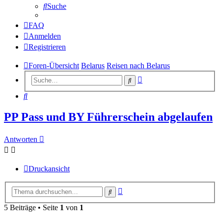
Suche
FAQ
Anmelden
Registrieren
Foren-Übersicht
Belarus
Reisen nach Belarus
Erweiterte
Suche
Suche
Suche
PP Pass und BY Führerschein abgelaufen
Antworten
Druckansicht
Erweiterte
Suche
Suche
5 Beiträge • Seite
1
von
1