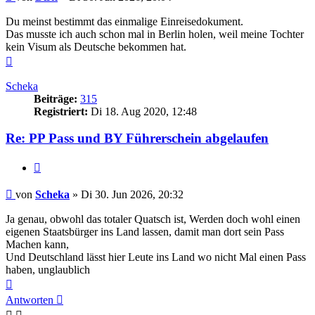
Du meinst bestimmt das einmalige Einreisedokument.
Das musste ich auch schon mal in Berlin holen, weil meine Tochter
kein Visum als Deutsche bekommen hat.
Nach
oben
Scheka
Beiträge:
315
Registriert:
Di 18. Aug 2020, 12:48
Re: PP Pass und BY Führerschein abgelaufen
Zitieren
Beitrag
von
Scheka
»
Di 30. Jun 2026, 20:32
Ja genau, obwohl das totaler Quatsch ist, Werden doch wohl einen
eigenen Staatsbürger ins Land lassen, damit man dort sein Pass
Machen kann,
Und Deutschland lässt hier Leute ins Land wo nicht Mal einen Pass
haben, unglaublich
Nach
oben
Antworten