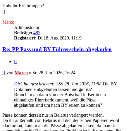
Habt ihr Erfahrungen?
Nach
oben
Marco
Administrator
Beiträge:
485
Registriert:
Di 18. Aug 2020, 11:19
Re: PP Pass und BY Führerschein abgelaufen
Zitieren
Beitrag
von
Marco
»
So 28. Jun 2026, 16:24
Dirk
hat geschrieben:
So 28. Jun 2026, 11:58
Die BY
Dokumente abgelaufen lassen und gut ist?
Braucht man dann von der Botschaft in Berlin ein
einmaliges Einreisedokument, weil die Pässe
abgelaufen sind um nach BY reisen zu können?
Pässe können derzeit nur in Belarus verlängert werden.
Da ihr außerhalb von Belarus mit den deutschen Papieren wohl
klarkommt, kann man die Pässe abgelaufen lassen, da man sie
eigentlich nur für Belarus braucht. Problem ist halt nur, wenn ihr