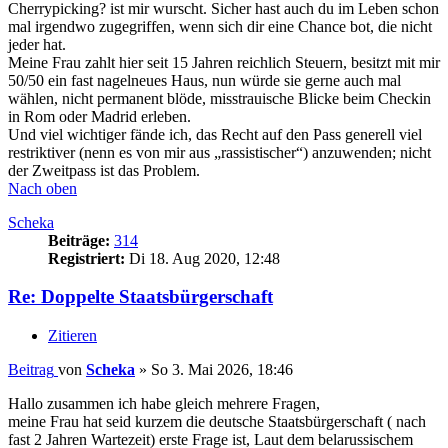
Cherrypicking? ist mir wurscht. Sicher hast auch du im Leben schon
mal irgendwo zugegriffen, wenn sich dir eine Chance bot, die nicht
jeder hat.
Meine Frau zahlt hier seit 15 Jahren reichlich Steuern, besitzt mit mir
50/50 ein fast nagelneues Haus, nun würde sie gerne auch mal
wählen, nicht permanent blöde, misstrauische Blicke beim Checkin
in Rom oder Madrid erleben.
Und viel wichtiger fände ich, das Recht auf den Pass generell viel
restriktiver (nenn es von mir aus „rassistischer“) anzuwenden; nicht
der Zweitpass ist das Problem.
Nach oben
Scheka
Beiträge:
314
Registriert:
Di 18. Aug 2020, 12:48
Re: Doppelte Staatsbürgerschaft
Zitieren
Beitrag
von
Scheka
»
So 3. Mai 2026, 18:46
Hallo zusammen ich habe gleich mehrere Fragen,
meine Frau hat seid kurzem die deutsche Staatsbürgerschaft ( nach
fast 2 Jahren Wartezeit) erste Frage ist, Laut dem belarussischem