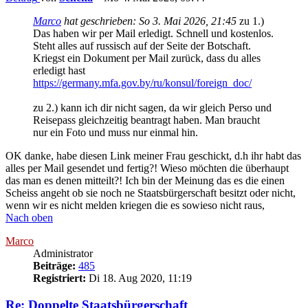
Marco
hat geschrieben:
So 3. Mai 2026, 21:45
zu 1.)
Das haben wir per Mail erledigt. Schnell und kostenlos.
Steht alles auf russisch auf der Seite der Botschaft.
Kriegst ein Dokument per Mail zurück, dass du alles
erledigt hast
https://germany.mfa.gov.by/ru/konsul/foreign_doc/
zu 2.) kann ich dir nicht sagen, da wir gleich Perso und
Reisepass gleichzeitig beantragt haben. Man braucht
nur ein Foto und muss nur einmal hin.
OK danke, habe diesen Link meiner Frau geschickt, d.h ihr habt das
alles per Mail gesendet und fertig?! Wieso möchten die überhaupt
das man es denen mitteilt?! Ich bin der Meinung das es die einen
Scheiss angeht ob sie noch ne Staatsbürgerschaft besitzt oder nicht,
wenn wir es nicht melden kriegen die es sowieso nicht raus,
Nach oben
Marco
Administrator
Beiträge:
485
Registriert:
Di 18. Aug 2020, 11:19
Re: Doppelte Staatsbürgerschaft