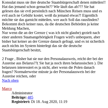
Konsulat muss sie ihre deutsche Staatsbürgerschaft denen mitteilen!!
Hat das jemand schon gemacht?? Wie läuft das ab??? Sie hat
gelesen das sie evtl persönlich nach München Reisen muss und es
evtl auch ne Gebühr kostet, weiß da jemand etwas?! Eigentlich
möchte sie das garnicht mitteilen, wer auch Soll das rausfinden?
Bekommt doch keiner raus, da die deutschen Behörden ja keine
Meldung Machen,
Nur wenn die an der Grenze ( was ich nicht glaube) gezielt nach
einer anderen Staatsangehörigkeit Fragen wird's unbequem, aber
bisher hat keiner an der Grenze danach gefragt, und es ist sicherlich
auch nichts im System hinterlegt das sie die deutsche
Staatsbürgerschaft besitzt,
2 Frage , Bisher hat sie nur den Personalausweis, reicht der bei der
Ausreise aus Belarus??( Sie hat ja noch ihren belarussischen ). Die
belarusen interessiert es ja nicht, aber wenn die Polen danach
fragen? Normalerweise müsste ja der Personalausweis bei der
Ausreise reichen, oder
Nach oben
Marco
Administrator
Beiträge:
485
Registriert:
Di 18. Aug 2020, 11:19