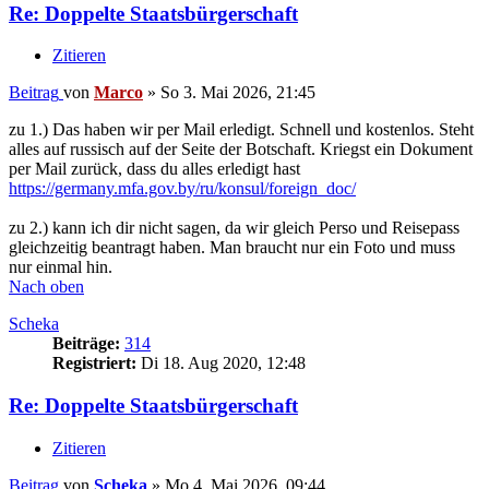
Re: Doppelte Staatsbürgerschaft
Zitieren
Beitrag
von
Marco
»
So 3. Mai 2026, 21:45
zu 1.) Das haben wir per Mail erledigt. Schnell und kostenlos. Steht
alles auf russisch auf der Seite der Botschaft. Kriegst ein Dokument
per Mail zurück, dass du alles erledigt hast
https://germany.mfa.gov.by/ru/konsul/foreign_doc/
zu 2.) kann ich dir nicht sagen, da wir gleich Perso und Reisepass
gleichzeitig beantragt haben. Man braucht nur ein Foto und muss
nur einmal hin.
Nach oben
Scheka
Beiträge:
314
Registriert:
Di 18. Aug 2020, 12:48
Re: Doppelte Staatsbürgerschaft
Zitieren
Beitrag
von
Scheka
»
Mo 4. Mai 2026, 09:44