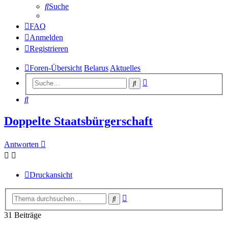
Suche
FAQ
Anmelden
Registrieren
Foren-Übersicht
Belarus
Aktuelles
Erweiterte
Suche
Suche
Suche
Doppelte Staatsbürgerschaft
Antworten
Druckansicht
Erweiterte
Suche
Suche
31 Beiträge