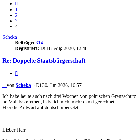
Vorherige
1
2
3
4
Scheka
Beiträge:
314
Registriert:
Di 18. Aug 2020, 12:48
Re: Doppelte Staatsbürgerschaft
Zitieren
Beitrag
von
Scheka
»
Di 30. Jun 2026, 16:57
Ich habe heute auch nach drei Wochen von polnischen Grenzschutz
ne Mail bekommen, habe ich nicht mehr damit gerechnet,
Hier die Antwort auf deutsch übersetzt
Lieber Herr,