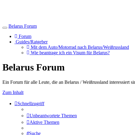
Belarus Forum
Toggle
navigation
Forum
Guides/Ratgeber
Mit dem Auto/Motorrad nach Belarus/Weißrussland
Wie beantrage ich ein Visum für Belarus?
Belarus Forum
Ein Forum für alle Leute, die an Belarus / Weißrussland interessiert si
Zum Inhalt
Schnellzugriff
Unbeantwortete Themen
Aktive Themen
Suche