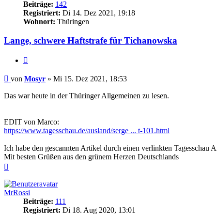
Beiträge:
142
Registriert:
Di 14. Dez 2021, 19:18
Wohnort:
Thüringen
Lange, schwere Haftstrafe für Tichanowska
Zitieren
Beitrag
von
Mosyr
»
Mi 15. Dez 2021, 18:53
Das war heute in der Thüringer Allgemeinen zu lesen.
EDIT von Marco:
https://www.tagesschau.de/ausland/serge ... t-101.html
Ich habe den gescannten Artikel durch einen verlinkten Tagesschau Arti
Mit besten Grüßen aus den grünem Herzen Deutschlands
Nach
oben
MrRossi
Beiträge:
111
Registriert:
Di 18. Aug 2020, 13:01