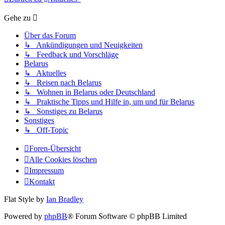
Gehe zu
Über das Forum
↳ Ankündigungen und Neuigkeiten
↳ Feedback und Vorschläge
Belarus
↳ Aktuelles
↳ Reisen nach Belarus
↳ Wohnen in Belarus oder Deutschland
↳ Praktische Tipps und Hilfe in, um und für Belarus
↳ Sonstiges zu Belarus
Sonstiges
↳ Off-Topic
Foren-Übersicht
Alle Cookies löschen
Impressum
Kontakt
Flat Style by
Ian Bradley
Powered by
phpBB
® Forum Software © phpBB Limited