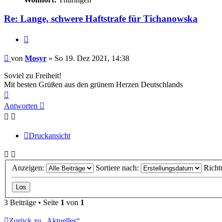
Re: Lange, schwere Haftstrafe für Tichanowska
Zitieren
Beitrag
von
Mosyr
»
So 19. Dez 2021, 14:38
Soviel zu Freiheit!
Mit besten Grüßen aus den grünem Herzen Deutschlands
Nach
oben
Antworten
Druckansicht
Anzeigen:
Sortiere nach:
Richt
3 Beiträge • Seite
1
von
1
Zurück zu „Aktuelles“