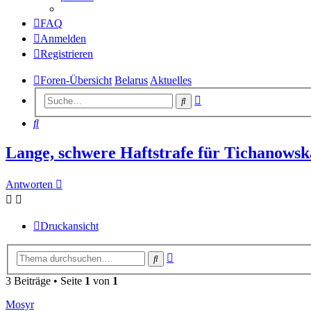
FAQ
Anmelden
Registrieren
Foren-Übersicht
Belarus
Aktuelles
Erweiterte
Suche
Suche
Suche
Lange, schwere Haftstrafe für Tichanowsk
Antworten
Druckansicht
Erweiterte
Suche
Suche
3 Beiträge • Seite
1
von
1
Mosyr