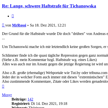
Re: Lange, schwere Haftstrafe für Tichanowska
Zitieren
Beitrag
von
MrRossi
»
Sa 18. Dez 2021, 12:21
Der Grund für die Haftstrafe wurde Dir doch "drüben" von Andreas e
...
Um Tichanoswki mache ich mir letztendlich keine großen Sorgen, er s
Schlimmer finde ich die quasi tägliche Repression gegen ganz normal
(Siehe z.B. mein Kommentar bzgl. Haftstrafe wg. eines Likes)
Alles was auch nur im Ansatz gegen die jetzige Regierung ist wird unt
Also z.B. große (ehemalige) Webportale wie Tut.by oder tribuna.com (
Jeder der in welcher Form auch immer mit diesen "extremistischen"
Also zustimmende Kommentare, Zitate oder Likes werden genadenlos 
Nach
oben
Mosyr
Beiträge:
142
Registriert:
Di 14. Dez 2021, 19:18
Wohnort:
Thüringen