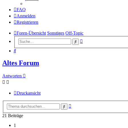
FAQ
Anmelden
Registrieren
Foren-Übersicht
Sonstiges
Off-Topic
Erweiterte
Suche
Suche
Suche
Altes Forum
Antworten
Druckansicht
Erweiterte
Suche
Suche
21 Beiträge
1