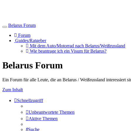
Belarus Forum
Toggle
navigation
Forum
Guides/Ratgeber
Mit dem Auto/Motorrad nach Belarus/Weißrussland
Wie beantrage ich ein Visum für Belarus?
Belarus Forum
Ein Forum für alle Leute, die an Belarus / Weißrussland interessiert si
Zum Inhalt
Schnellzugriff
Unbeantwortete Themen
Aktive Themen
Suche