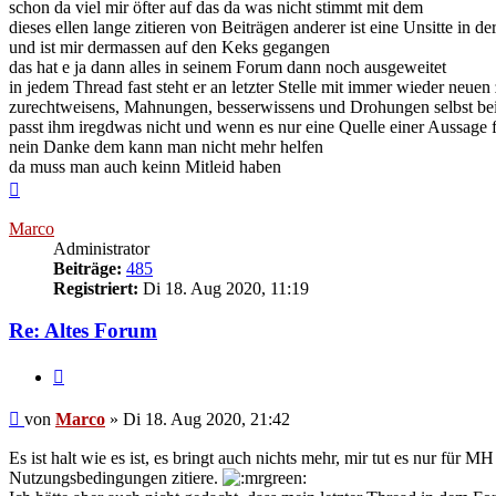
schon da viel mir öfter auf das da was nicht stimmt mit dem
dieses ellen lange zitieren von Beiträgen anderer ist eine Unsitte in d
und ist mir dermassen auf den Keks gegangen
das hat e ja dann alles in seinem Forum dann noch ausgeweitet
in jedem Thread fast steht er an letzter Stelle mit immer wieder neuen 
zurechtweisens, Mahnungen, besserwissens und Drohungen selbst be
passt ihm iregdwas nicht und wenn es nur eine Quelle einer Aussage
nein Danke dem kann man nicht mehr helfen
da muss man auch keinn Mitleid haben
Nach
oben
Marco
Administrator
Beiträge:
485
Registriert:
Di 18. Aug 2020, 11:19
Re: Altes Forum
Zitieren
Beitrag
von
Marco
»
Di 18. Aug 2020, 21:42
Es ist halt wie es ist, es bringt auch nichts mehr, mir tut es nur für M
Nutzungsbedingungen zitiere.