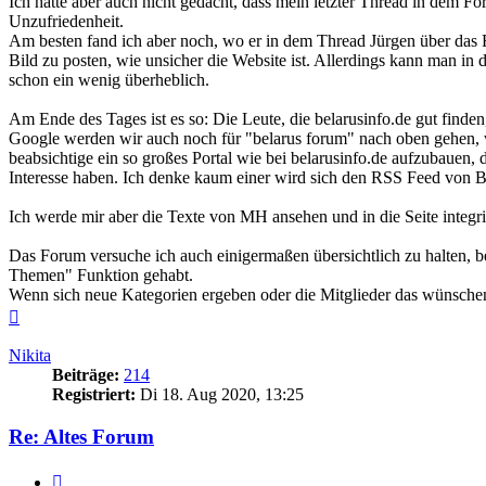
Ich hätte aber auch nicht gedacht, dass mein letzter Thread in dem 
Unzufriedenheit.
Am besten fand ich aber noch, wo er in dem Thread Jürgen über das Fr
Bild zu posten, wie unsicher die Website ist. Allerdings kann man i
schon ein wenig überheblich.
Am Ende des Tages ist es so: Die Leute, die belarusinfo.de gut finden
Google werden wir auch noch für "belarus forum" nach oben gehen, w
beabsichtige ein so großes Portal wie bei belarusinfo.de aufzubauen,
Interesse haben. Ich denke kaum einer wird sich den RSS Feed von Be
Ich werde mir aber die Texte von MH ansehen und in die Seite integri
Das Forum versuche ich auch einigermaßen übersichtlich zu halten, be
Themen" Funktion gehabt.
Wenn sich neue Kategorien ergeben oder die Mitglieder das wünsche
Nach
oben
Nikita
Beiträge:
214
Registriert:
Di 18. Aug 2020, 13:25
Re: Altes Forum
Zitieren