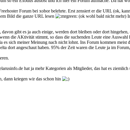
Forum so ein Exodus auslöst und ich hier ein Forum aufmache. Da hat w
eehoster Forum bei xobor belehrte. Erst zensiert er die URL (ok, kann 
n dem Bild die ganze URL lesen
(ok wohl bald nicht mehr) In
, davon gibt es ja auch einige, werden dort bleiben oder dort hingehen,
enn die AKtivität stimmt, so dass die suchenden Leute eine Auswahl h
 da es sich meiner Meinung nach nicht lohnt. Ins Forum kommen meist d
lta dort angeschaut haben. 95% der Zeit waren die Leute ja im Forum,
eren.
larusinfo.de hat ja mehr Kategorien als Mitglieder, das hat es ziemlic
n, dann kriegen wir das schon hin