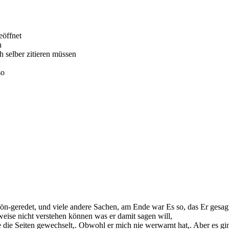
eöffnet
n
ch selber zitieren müssen
so
ön-geredet, und viele andere Sachen, am Ende war Es so, das Er gesagt 
eise nicht verstehen können was er damit sagen will,
 die Seiten gewechselt,. Obwohl er mich nie werwarnt hat,. Aber es g