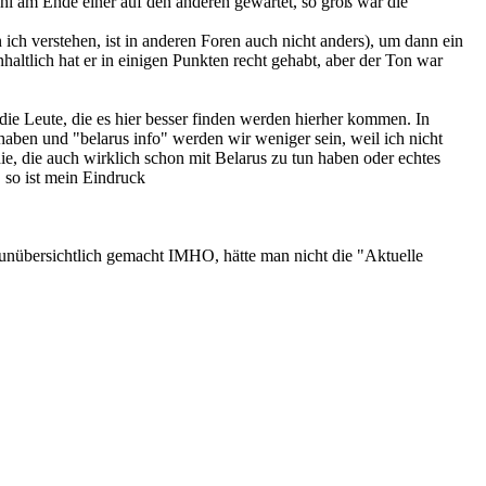
ohl am Ende einer auf den anderen gewartet, so groß war die
ich verstehen, ist in anderen Foren auch nicht anders), um dann ein
haltlich hat er in einigen Punkten recht gehabt, aber der Ton war
 die Leute, die es hier besser finden werden hierher kommen. In
aben und "belarus info" werden wir weniger sein, weil ich nicht
ie, die auch wirklich schon mit Belarus zu tun haben oder echtes
 so ist mein Eindruck
h unübersichtlich gemacht IMHO, hätte man nicht die "Aktuelle