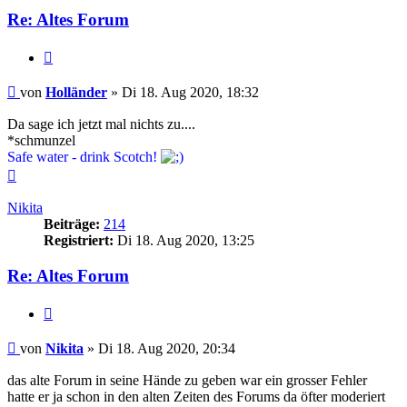
Re: Altes Forum
Zitieren
Beitrag
von
Holländer
»
Di 18. Aug 2020, 18:32
Da sage ich jetzt mal nichts zu....
*schmunzel
Safe water - drink Scotch!
Nach
oben
Nikita
Beiträge:
214
Registriert:
Di 18. Aug 2020, 13:25
Re: Altes Forum
Zitieren
Beitrag
von
Nikita
»
Di 18. Aug 2020, 20:34
das alte Forum in seine Hände zu geben war ein grosser Fehler
hatte er ja schon in den alten Zeiten des Forums da öfter moderiert