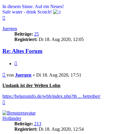
In diesem Sinne. Auf ein Neues!
Safe water - drink Scotch!
Nach
oben
Juergen
Beiträge:
25
Registriert:
Di 18. Aug 2020, 12:05
Re: Altes Forum
Zitieren
Beitrag
von
Juergen
»
Di 18. Aug 2020, 17:51
Undank ist der Welten Lohn
https://belarusinfo.de/wbb/index.php?th ... betreiber/
Nach
oben
Holländer
Beiträge:
213
Registriert:
Di 18. Aug 2020, 12:54