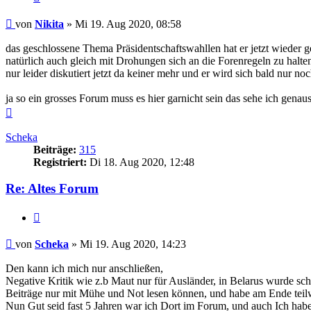
Beitrag
von
Nikita
»
Mi 19. Aug 2020, 08:58
das geschlossene Thema Präsidentschaftswahllen hat er jetzt wieder g
natürlich auch gleich mit Drohungen sich an die Forenregeln zu halte
nur leider diskutiert jetzt da keiner mehr und er wird sich bald nur no
ja so ein grosses Forum muss es hier garnicht sein das sehe ich genau
Nach
oben
Scheka
Beiträge:
315
Registriert:
Di 18. Aug 2020, 12:48
Re: Altes Forum
Zitieren
Beitrag
von
Scheka
»
Mi 19. Aug 2020, 14:23
Den kann ich mich nur anschließen,
Negative Kritik wie z.b Maut nur für Ausländer, in Belarus wurde sch
Beiträge nur mit Mühe und Not lesen können, und habe am Ende teilw
Nun Gut seid fast 5 Jahren war ich Dort im Forum, und auch Ich habe