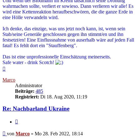
Und wenn der Blödmann im Kreml tatsächlich seine Drohung
wahrmachen sollte, verliert er sowieso. Dann verlieren wir alle! Es
wird eine Kettenreaktion heraufbeschwören, die die ganze Erde in
eine Hölle verwandeln wird.
Ich denke, das einzige, was uns jetzt noch kann, ist, wenn sein
Stab/seine Generäle geschlossen gegen ihn stimmt/en und ihn
festsetzt/en! Eine Einflussnahme von auserhalb wäre auf jeden Fall
fatal! Es fehlt dort ein "Stauffenberg".
Das ist eine unprofessionelle Einschätzung meinerseits.
Safe water - drink Scotch!
Nach
oben
Marco
Administrator
Beiträge:
485
Registriert:
Di 18. Aug 2020, 11:19
Re: Nachbarland Ukraine
Zitieren
Beitrag
von
Marco
»
Mo 28. Feb 2022, 18:14