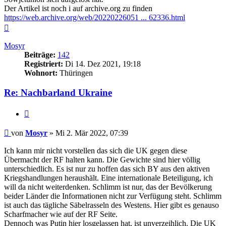
Der Artikel ist noch i auf archive.org zu finden
https://web.archive.org/web/20220226051 ... 62336.html
Nach
oben
Mosyr
Beiträge:
142
Registriert:
Di 14. Dez 2021, 19:18
Wohnort:
Thüringen
Re: Nachbarland Ukraine
Zitieren
Beitrag
von
Mosyr
»
Mi 2. Mär 2022, 07:39
Ich kann mir nicht vorstellen das sich die UK gegen diese
Übermacht der RF halten kann. Die Gewichte sind hier völlig
unterschiedlich. Es ist nur zu hoffen das sich BY aus den aktiven
Kriegshandlungen heraushält. Eine internationale Beteiligung, ich
will da nicht weiterdenken. Schlimm ist nur, das der Bevölkerung
beider Länder die Informationen nicht zur Verfügung steht. Schlimm
ist auch das tägliche Säbelrasseln des Westens. Hier gibt es genauso
Scharfmacher wie auf der RF Seite.
Dennoch was Putin hier losgelassen hat, ist unverzeihlich. Die UK