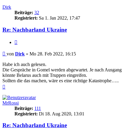
oben
Dirk
Beiträge:
32
Registriert:
Sa 1. Jan 2022, 17:47
Re: Nachbarland Ukraine
Zitieren
Beitrag
von
Dirk
»
Mo 28. Feb 2022, 16:15
Habe ich auch gelesen.
Die Gespräche in Gomel werden abgewartet. Je nach Ausgang
könnte Belarus auch mit Truppen eingreifen.
Sollten die das machen, wäre es eine richtige Katastrophe…..
Nach
oben
MrRossi
Beiträge:
111
Registriert:
Di 18. Aug 2020, 13:01
Re: Nachbarland Ukraine