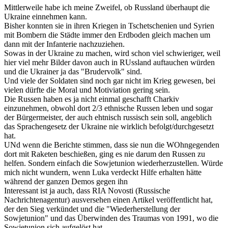
Mittlerweile habe ich meine Zweifel, ob Russland überhaupt die
Ukraine einnehmen kann.
Bisher konnten sie in ihren Kriegen in Tschetschenien und Syrien
mit Bombern die Städte immer den Erdboden gleich machen um
dann mit der Infanterie nachzuziehen.
Sowas in der Ukraine zu machen, wird schon viel schwieriger, weil
hier viel mehr Bilder davon auch in RUssland auftauchen würden
und die Ukrainer ja das "Brudervolk" sind.
Und viele der Soldaten sind noch gar nicht im Krieg gewesen, bei
vielen dürfte die Moral und Motiviation gering sein.
Die Russen haben es ja nicht einmal geschafft Charkiv
einzunehmen, obwohl dort 2/3 ethnische Russen leben und sogar
der Bürgermeister, der auch ehtnisch russisch sein soll, angeblich
das Sprachengesetz der Ukraine nie wirklich befolgt/durchgesetzt
hat.
UNd wenn die Berichte stimmen, dass sie nun die WOhngegenden
dort mit Raketen beschießen, ging es nie darum den Russen zu
helfen. Sondern einfach die Sowjetunion wiederherzustellen. Würde
mich nicht wundern, wenn Luka verdeckt Hilfe erhalten hätte
während der ganzen Demos gegen ihn
Interessant ist ja auch, dass RIA Novosti (Russische
Nachrichtenagentur) ausversehen einen Artikel veröffentlicht hat,
der den Sieg verkündet und die "Wiederherstellung der
Sowjetunion" und das Überwinden des Traumas von 1991, wo die
Sowjetunion sich aufgelöst hat.