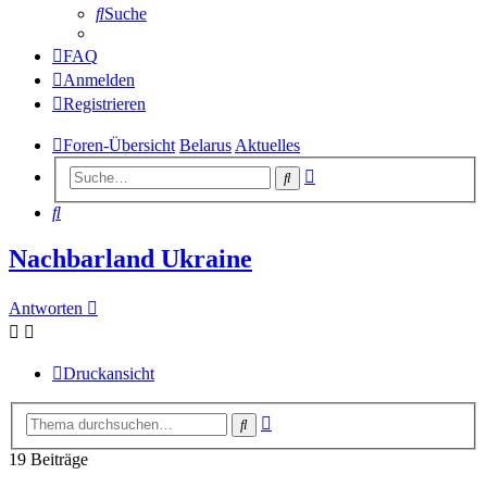
Suche
FAQ
Anmelden
Registrieren
Foren-Übersicht
Belarus
Aktuelles
Erweiterte
Suche
Suche
Suche
Nachbarland Ukraine
Antworten
Druckansicht
Erweiterte
Suche
Suche
19 Beiträge