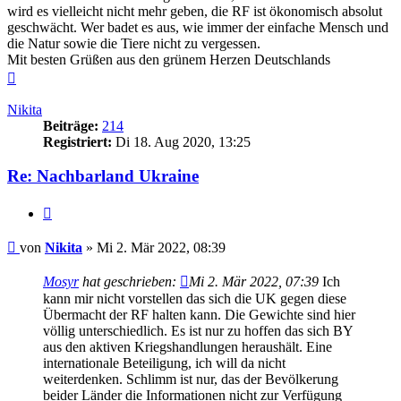
wird es vielleicht nicht mehr geben, die RF ist ökonomisch absolut
geschwächt. Wer badet es aus, wie immer der einfache Mensch und
die Natur sowie die Tiere nicht zu vergessen.
Mit besten Grüßen aus den grünem Herzen Deutschlands
Nach
oben
Nikita
Beiträge:
214
Registriert:
Di 18. Aug 2020, 13:25
Re: Nachbarland Ukraine
Zitieren
Beitrag
von
Nikita
»
Mi 2. Mär 2022, 08:39
Mosyr
hat geschrieben:
Mi 2. Mär 2022, 07:39
Ich
kann mir nicht vorstellen das sich die UK gegen diese
Übermacht der RF halten kann. Die Gewichte sind hier
völlig unterschiedlich. Es ist nur zu hoffen das sich BY
aus den aktiven Kriegshandlungen heraushält. Eine
internationale Beteiligung, ich will da nicht
weiterdenken. Schlimm ist nur, das der Bevölkerung
beider Länder die Informationen nicht zur Verfügung