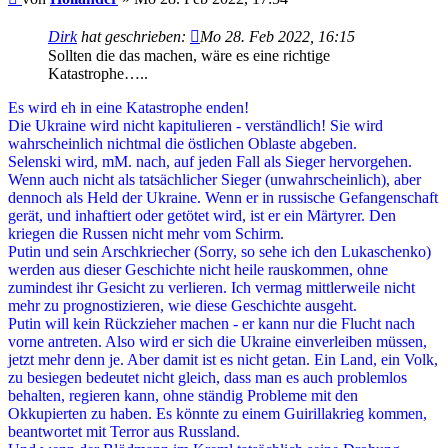
Dirk
hat geschrieben:
Mo 28. Feb 2022, 16:15
Sollten die das machen, wäre es eine richtige
Katastrophe…..
Es wird eh in eine Katastrophe enden!
Die Ukraine wird nicht kapitulieren - verständlich! Sie wird
wahrscheinlich nichtmal die östlichen Oblaste abgeben.
Selenski wird, mM. nach, auf jeden Fall als Sieger hervorgehen.
Wenn auch nicht als tatsächlicher Sieger (unwahrscheinlich), aber
dennoch als Held der Ukraine. Wenn er in russische Gefangenschaft
gerät, und inhaftiert oder getötet wird, ist er ein Märtyrer. Den
kriegen die Russen nicht mehr vom Schirm.
Putin und sein Arschkriecher (Sorry, so sehe ich den Lukaschenko)
werden aus dieser Geschichte nicht heile rauskommen, ohne
zumindest ihr Gesicht zu verlieren. Ich vermag mittlerweile nicht
mehr zu prognostizieren, wie diese Geschichte ausgeht.
Putin will kein Rückzieher machen - er kann nur die Flucht nach
vorne antreten. Also wird er sich die Ukraine einverleiben müssen,
jetzt mehr denn je. Aber damit ist es nicht getan. Ein Land, ein Volk,
zu besiegen bedeutet nicht gleich, dass man es auch problemlos
behalten, regieren kann, ohne ständig Probleme mit den
Okkupierten zu haben. Es könnte zu einem Guirillakrieg kommen,
beantwortet mit Terror aus Russland.