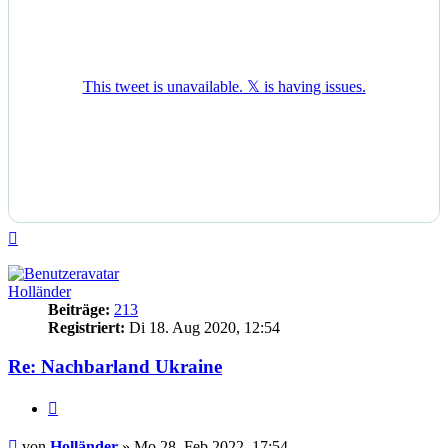
Nach
oben
Holländer
Beiträge:
213
Registriert:
Di 18. Aug 2020, 12:54
Re: Nachbarland Ukraine
Zitieren
Beitrag
von
Holländer
»
Mo 28. Feb 2022, 17:54