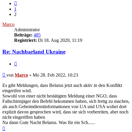
Vorherige
1
2
Marco
Administrator
Beiträge:
485
Registriert:
Di 18. Aug 2020, 11:19
Re: Nachbarland Ukraine
Zitieren
Beitrag
von
Marco
»
Mo 28. Feb 2022, 10:23
Es gibt Meldungen, dass Belarus jetzt auch aktiv in den Konflikt
eingreifen wird.
Sowohl von einer nicht bestätigten Meldung einer NGO, dass
Fallschirmjäger den Befehl bekommen haben, sich fertig zu machen,
als auch Geheimdienstinformationen von UA und USA wobei dort
explizit davon gesprochen wird, dass sie sich vorbereiten, aber noch
nicht eingeriffen haben
Na dann Gute Nacht Belarus. Was für ein Sch......
Nach