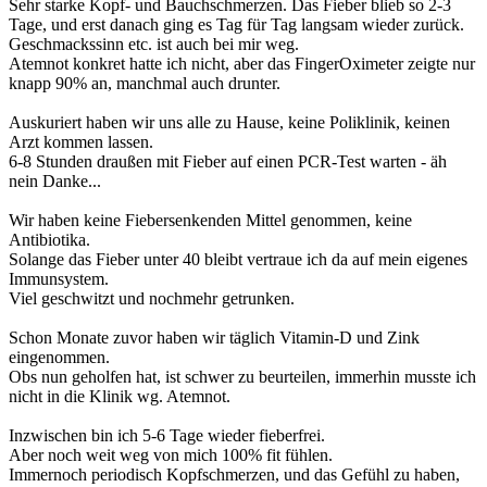
Sehr starke Kopf- und Bauchschmerzen. Das Fieber blieb so 2-3
Tage, und erst danach ging es Tag für Tag langsam wieder zurück.
Geschmackssinn etc. ist auch bei mir weg.
Atemnot konkret hatte ich nicht, aber das FingerOximeter zeigte nur
knapp 90% an, manchmal auch drunter.
Auskuriert haben wir uns alle zu Hause, keine Poliklinik, keinen
Arzt kommen lassen.
6-8 Stunden draußen mit Fieber auf einen PCR-Test warten - äh
nein Danke...
Wir haben keine Fiebersenkenden Mittel genommen, keine
Antibiotika.
Solange das Fieber unter 40 bleibt vertraue ich da auf mein eigenes
Immunsystem.
Viel geschwitzt und nochmehr getrunken.
Schon Monate zuvor haben wir täglich Vitamin-D und Zink
eingenommen.
Obs nun geholfen hat, ist schwer zu beurteilen, immerhin musste ich
nicht in die Klinik wg. Atemnot.
Inzwischen bin ich 5-6 Tage wieder fieberfrei.
Aber noch weit weg von mich 100% fit fühlen.
Immernoch periodisch Kopfschmerzen, und das Gefühl zu haben,