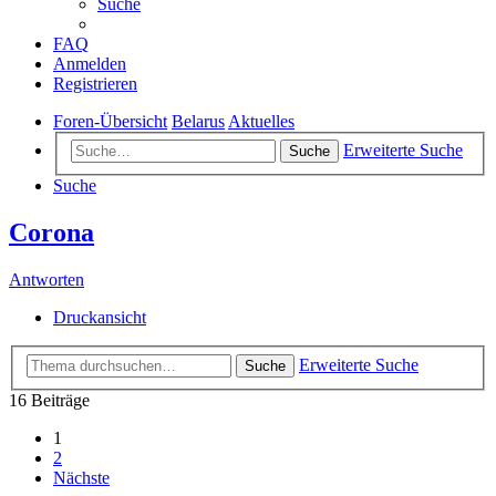
Suche
FAQ
Anmelden
Registrieren
Foren-Übersicht
Belarus
Aktuelles
Erweiterte Suche
Suche
Suche
Corona
Antworten
Druckansicht
Erweiterte Suche
Suche
16 Beiträge
1
2
Nächste