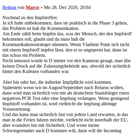
Beitrag
von
Marco
»
Mo 28. Dez 2020, 20:04
Nochmal zu den Impfstoffen:
Ja ich hatte mitbekommen, dass sie praktisch in die Phase 3 gehen,
das Problem ist halt die Kommunikation.
Am Ende zählt beim Impfen das, was der Mensch, der den Impfstoff
bekommen soll, glaubt und da muss halt die
Kommunikationsstrategei stimmen. Wenn Vladimir Putin sich nicht
mit einem Impfstoff impfen lässt, den er so angepreist hat, dann ist
das schon ein Problem.
Nicht umsonst wurde in D immer vor den Kameras gesagt, man übe
keinen Druck auf die Zulassungsbehörde aus, obwohl der sicherlich
hinter den Kulissen vorhanden war.
Aber hin oder her, die indirekte Impfpflicht wird kommen.
Spätestens wenn wir im August/September nach Belarus wollen,
dann wird man sicherlich von mir als deutschem Staatsbürger einen
negativen PCR Test oder eine Impfung verlangen. Wenn genügend
Impfstoff vorhanden ist, wird vielleicht die Impfung alleinige
Voraussetzung.
Und das kann man sicherlich fast von jedem Land erwarten, in das
man in die Ferien fahren möchte, vielleicht nicht innerhalb der EU,
aber woanders hin mit Sicherheit. Und wenn meine
Schwiegermutter nach D kommen will, dann will die Incoming